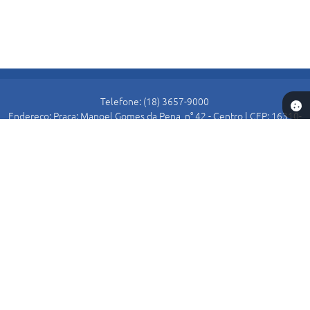
Telefone: (18) 3657-9000
Endereço: Praça: Manoel Gomes da Pena, n° 42 - Centro | CEP: 16310-
000
Atendimento de Segunda-feira a Sexta-feira das 8:30 as 11:00 e das
13:00 as 16:00.
Prefeitura de Alto Alegre
Versão do Sistema:
3.5.3 - 19/06/2026
Portal atualizado em:
07/08/2026 15:54
Dados Abertos
Copyright Instar - 2006-2026. Todos os direitos reservados -
Instar Tecnologia