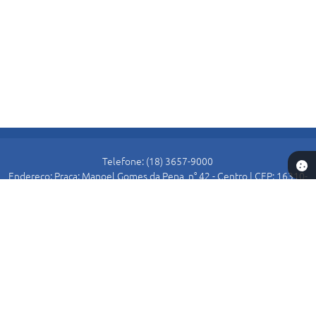
Telefone: (18) 3657-9000
Endereço: Praça: Manoel Gomes da Pena, n° 42 - Centro | CEP: 16310-
000
Atendimento de Segunda-feira a Sexta-feira das 8:30 as 11:00 e das
13:00 as 16:00.
Prefeitura de Alto Alegre
Versão do Sistema:
3.5.3 - 19/06/2026
Portal atualizado em:
05/08/2026 17:18
Dados Abertos