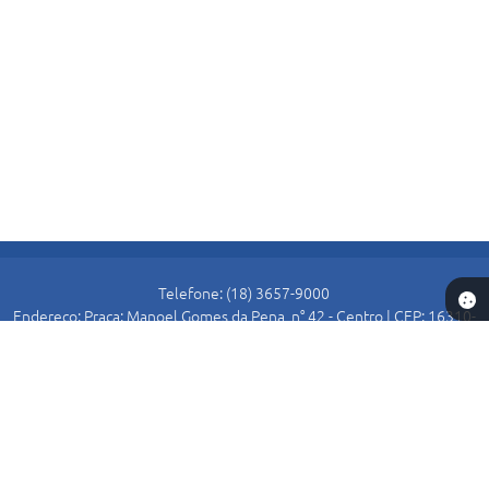
Telefone: (18) 3657-9000
Endereço: Praça: Manoel Gomes da Pena, n° 42 - Centro | CEP: 16310-
000
Atendimento de Segunda-feira a Sexta-feira das 8:30 as 11:00 e das
13:00 as 16:00.
Prefeitura de Alto Alegre
Versão do Sistema:
3.5.3 - 19/06/2026